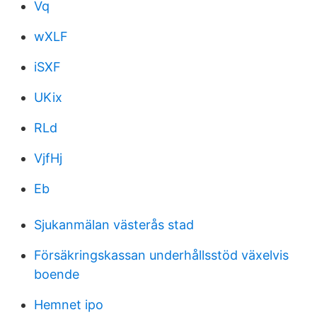
Vq
wXLF
iSXF
UKix
RLd
VjfHj
Eb
Sjukanmälan västerås stad
Försäkringskassan underhållsstöd växelvis
boende
Hemnet ipo