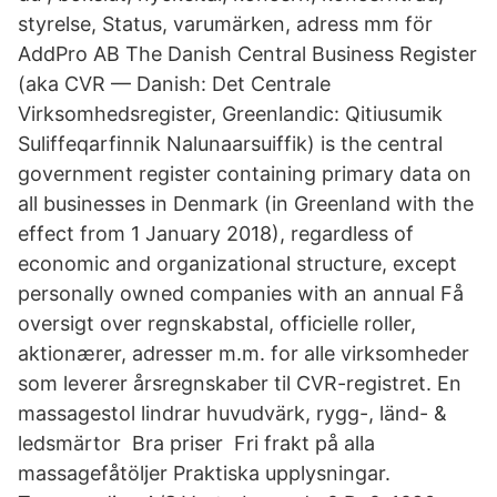
styrelse, Status, varumärken, adress mm för
AddPro AB The Danish Central Business Register
(aka CVR — Danish: Det Centrale
Virksomhedsregister, Greenlandic: Qitiusumik
Suliffeqarfinnik Nalunaarsuiffik) is the central
government register containing primary data on
all businesses in Denmark (in Greenland with the
effect from 1 January 2018), regardless of
economic and organizational structure, except
personally owned companies with an annual Få
oversigt over regnskabstal, officielle roller,
aktionærer, adresser m.m. for alle virksomheder
som leverer årsregnskaber til CVR-registret. En
massagestol lindrar huvudvärk, rygg-, länd- &
ledsmärtor ️ Bra priser ️ Fri frakt på alla
massagefåtöljer Praktiska upplysningar.