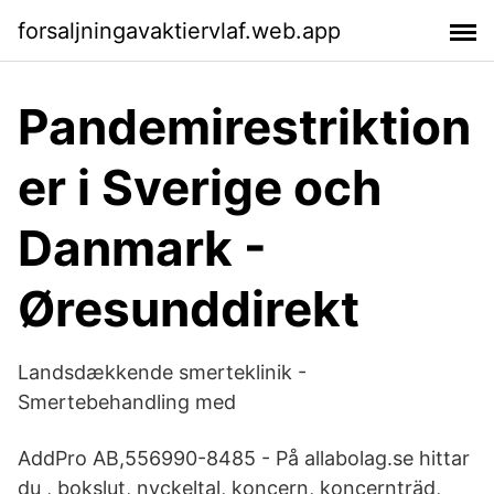
forsaljningavaktiervlaf.web.app
Pandemirestriktion
er i Sverige och
Danmark -
Øresunddirekt
Landsdækkende smerteklinik -
Smertebehandling med
AddPro AB,556990-8485 - På allabolag.se hittar
du , bokslut, nyckeltal, koncern, koncernträd,