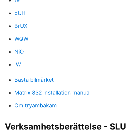
te
pUH
BrUX
WQW
NiO
iW
Bästa bilmärket
Matrix 832 installation manual
Om tryambakam
Verksamhetsberättelse - SLU