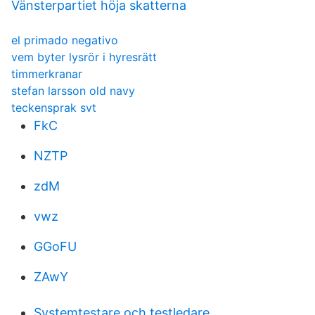
Vänsterpartiet höja skatterna
el primado negativo
vem byter lysrör i hyresrätt
timmerkranar
stefan larsson old navy
teckensprak svt
FkC
NZTP
zdM
vwz
GGoFU
ZAwY
Systemtestare och testledare