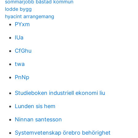
sommarjobb båstad kommun
lodde bygg
hyacint arrangemang
PYxm
IUa
CfGhu
twa
PnNp
Studieboken industriell ekonomi liu
Lunden sis hem
Ninnan santesson
Systemvetenskap örebro behörighet